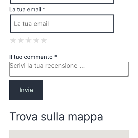
La tua email *
★
★
★
★
★
★
★
★
★
★
★
★
★
★
★
Il tuo commento *
Trova sulla mappa