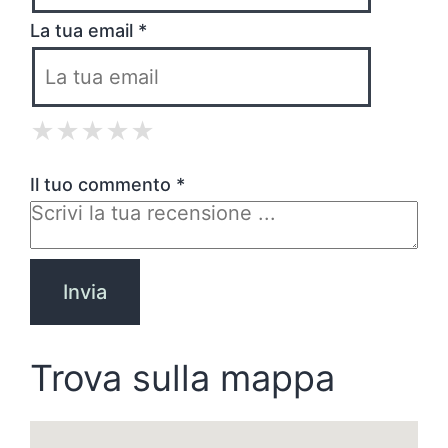
La tua email *
★
★
★
★
★
★
★
★
★
★
★
★
★
★
★
Il tuo commento *
Trova sulla mappa